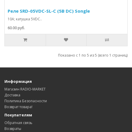
Реле SRD-05VDC-SL-C (5В DC) Songle
10A; катушка 5VDC..
60.00 руб.
Показано с 1 по 5 из 5 (всего 1 страниц)
Информация
Магазин RADIO-MARKET
Доставка
Политика Безопасности
Возврат товара!
Покупателям
Обратная связь
Возвраты