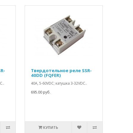
R-
Твердотельное реле SSR-
40DD (FQFER)
C..
40A, 5-60VDC; катушка 3-32VDC..
695.00 руб.
КУПИТЬ