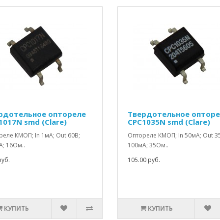
рдотельное оптореле
Твердотельное оптор
1017N smd (Clare)
CPC1035N smd (Clare)
еле КМОП; In 1мА; Out 60В;
Оптореле КМОП; In 50мА; Out 3
; 16Ом..
100мА; 35Ом..
руб.
105.00 руб.
КУПИТЬ
КУПИТЬ