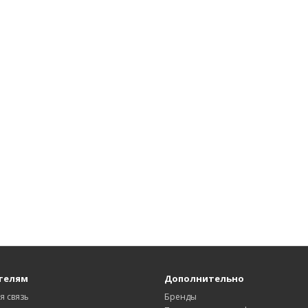
телям
Дополнительно
я связь
Бренды