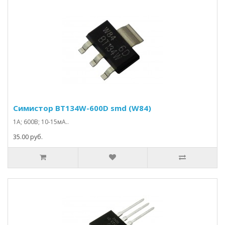
Симистор BT134W-600D smd (W84)
1А; 600В; 10-15мА..
35.00 руб.