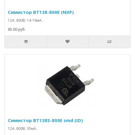
Симистор BT138-800E (NXP)
12А; 800В; 14-16мА..
65.00 руб.
Симистор BT138S-800E smd (ID)
12А; 800В; 35мА..