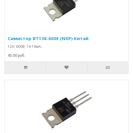
Симистор BT138-600E (NXP) Китай
12А; 600В; 14-16мА..
45.00 руб.