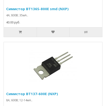
Симистор BT136S-800E smd (NXP)
4А; 800В; 35мА..
40.00 руб.
Симистор BT137-600E (NXP)
8А; 600В; 12-14мА..