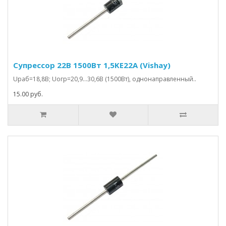
Супрессор 22В 1500Вт 1,5KE22A (Vishay)
Uраб=18,8В; Uогр=20,9…30,6В (1500Вт), однонаправленный..
15.00 руб.