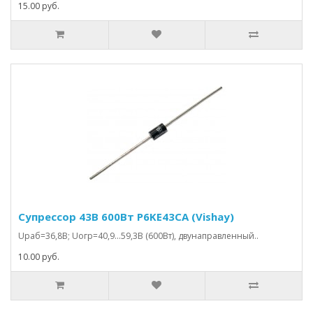
15.00 руб.
Супрессор 43В 600Вт P6KE43CA (Vishay)
Uраб=36,8В; Uогр=40,9…59,3В (600Вт), двунаправленный..
10.00 руб.