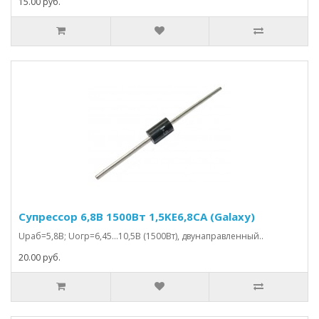
15.00 руб.
Супрессор 6,8В 1500Вт 1,5KE6,8CA (Galaxy)
Uраб=5,8В; Uогр=6,45…10,5В (1500Вт), двунаправленный..
20.00 руб.