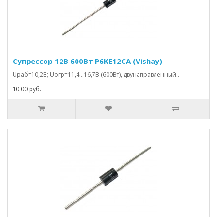
Супрессор 12В 600Вт P6KE12CA (Vishay)
Uраб=10,2В; Uогр=11,4…16,7В (600Вт), двунаправленный..
10.00 руб.