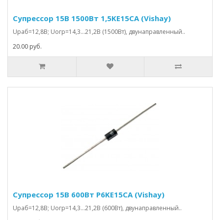
Супрессор 15В 1500Вт 1,5KE15CA (Vishay)
Uраб=12,8В; Uогр=14,3…21,2В (1500Вт), двунаправленный..
20.00 руб.
Супрессор 15В 600Вт P6KE15CA (Vishay)
Uраб=12,8В; Uогр=14,3…21,2В (600Вт), двунаправленный..