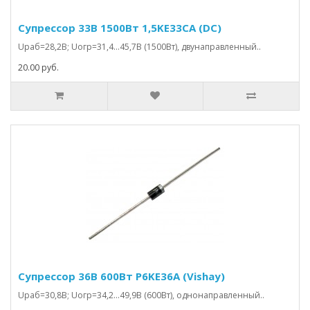
Супрессор 33В 1500Вт 1,5KE33CA (DC)
Uраб=28,2В; Uогр=31,4…45,7В (1500Вт), двунаправленный..
20.00 руб.
Супрессор 36В 600Вт P6KE36A (Vishay)
Uраб=30,8В; Uогр=34,2…49,9В (600Вт), однонаправленный..