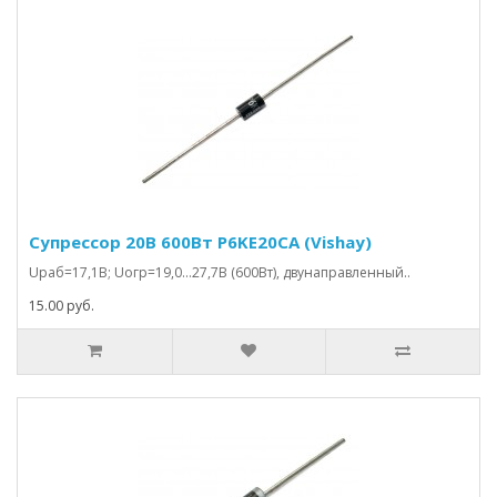
Супрессор 20В 600Вт P6KE20CA (Vishay)
Uраб=17,1В; Uогр=19,0…27,7В (600Вт), двунаправленный..
15.00 руб.