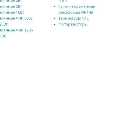
тоянные 2Вт
(1Вт)
тоянные 5Вт
Ручки к переменным
тоянные 10Вт
резисторам WH148
тоянные ЧИП 0805
Термисторы NTC
25Вт)
Фоторезисторы
тоянные ЧИП 1206
5Вт)