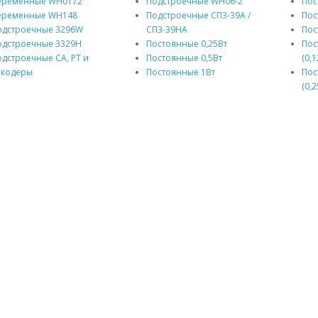
еременные WH0172
Подстроечные WH06-2
Пос
еременные WH148
Подстроечные СП3-39А /
Пос
одстроечные 3296W
СП3-39НА
Пос
одстроечные 3329H
Постоянные 0,25Вт
Пос
дстроечные CA, PT и
Постоянные 0,5Вт
(0,1
нкодеры
Постоянные 1Вт
Пос
(0,2