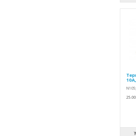
Тер
10A,
N105;
25.00